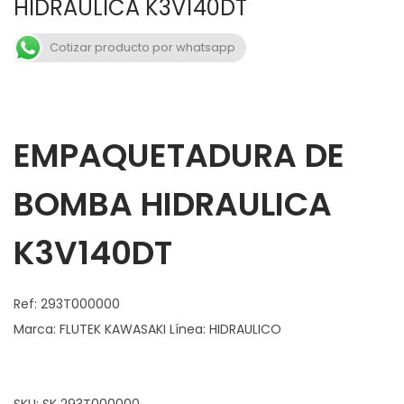
HIDRAULICA K3V140DT
a
n
v
t
Cotizar producto por whatsapp
e
e
g
n
a
i
c
d
EMPAQUETADURA DE
i
o
ó
BOMBA HIDRAULICA
n
K3V140DT
Ref: 293T000000
Marca: FLUTEK KAWASAKI Línea: HIDRAULICO