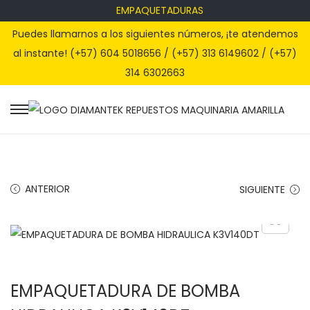
EMPAQUETADURAS
Puedes llamarnos a los siguientes números, ¡te atendemos
al instante! (+57) 604 5018656 / (+57) 313 6149602 / (+57)
314 6302663
S
S
a
a
l
l
t
t
ANTERIOR
SIGUIENTE
a
a
r
r
a
a
l
l
a
c
EMPAQUETADURA DE BOMBA
n
o