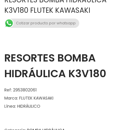
a
n
K3V180 FLUTEK KAWASAKI
v
t
e
e
Cotizar producto por whatsapp
g
n
a
i
c
d
i
o
RESORTES BOMBA
ó
n
HIDRÁULICA K3V180
Ref: 2953802061
Marca: FLUTEK KAWASAKI
Línea: HIDRÁULICO