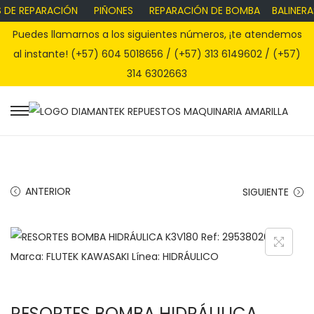
 DE REPARACIÓN
PIÑONES
REPARACIÓN DE BOMBA
BALINERAS
Puedes llamarnos a los siguientes números, ¡te atendemos
al instante! (+57) 604 5018656 / (+57) 313 6149602 / (+57)
314 6302663
S
S
a
a
l
l
t
t
ANTERIOR
SIGUIENTE
a
a
r
r
a
a
l
l
a
c
n
o
RESORTES BOMBA HIDRÁULICA