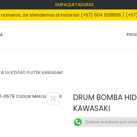
EMPAQUETADURAS
s números, ¡te atendemos al instante! (+57) 604 5018656 / (+57
Inici
A LH K3V140 FLUTEK KAWASAKI
DRUM BOMBA HIDR
KAWASAKI
Cotizar producto por wh