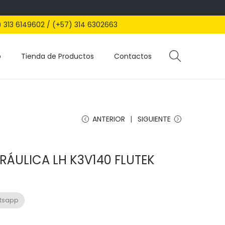
) 313 6149602 / (+57) 314 6302663
o
Tienda de Productos
Contactos
ANTERIOR
SIGUIENTE
ÁULICA LH K3V140 FLUTEK
atsapp