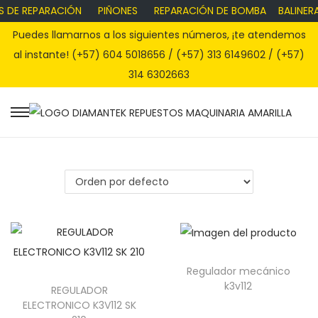
S DE REPARACIÓN
PIÑONES
REPARACIÓN DE BOMBA
BALINERA
Puedes llamarnos a los siguientes números, ¡te atendemos
al instante! (+57) 604 5018656 / (+57) 313 6149602 / (+57)
314 6302663
S
S
a
a
l
l
t
t
a
a
r
r
a
a
l
l
Regulador mecánico
a
c
k3v112
REGULADOR
n
o
ELECTRONICO K3V112 SK