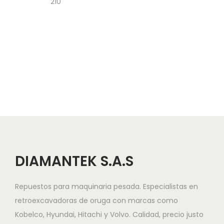
a
n
210
v
t
e
e
g
n
a
i
c
d
i
o
ó
n
DIAMANTEK S.A.S
Repuestos para maquinaria pesada. Especialistas en
retroexcavadoras de oruga con marcas como
Kobelco, Hyundai, Hitachi y Volvo. Calidad, precio justo