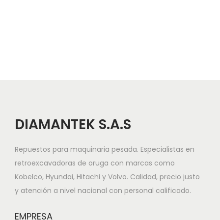
a
n
v
t
e
e
g
n
a
i
c
d
i
o
ó
n
DIAMANTEK S.A.S
Repuestos para maquinaria pesada. Especialistas en
retroexcavadoras de oruga con marcas como
Kobelco, Hyundai, Hitachi y Volvo. Calidad, precio justo
y atención a nivel nacional con personal calificado.
EMPRESA