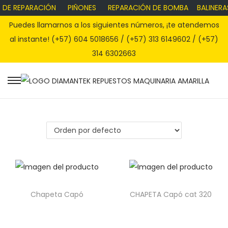
 DE REPARACIÓN
PIÑONES
REPARACIÓN DE BOMBA
BALINERA
Puedes llamarnos a los siguientes números, ¡te atendemos
al instante! (+57) 604 5018656 / (+57) 313 6149602 / (+57)
314 6302663
S
S
a
a
l
l
t
t
a
a
r
r
a
a
l
l
Chapeta Capó
CHAPETA Capó cat 320
a
c
n
o