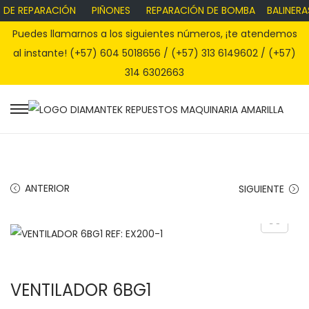
 DE REPARACIÓN
PIÑONES
REPARACIÓN DE BOMBA
BALINERAS
Puedes llamarnos a los siguientes números, ¡te atendemos
al instante! (+57) 604 5018656 / (+57) 313 6149602 / (+57)
314 6302663
S
S
a
a
l
l
t
t
ANTERIOR
SIGUIENTE
a
a
r
r
a
a
l
l
a
c
VENTILADOR 6BG1
n
o