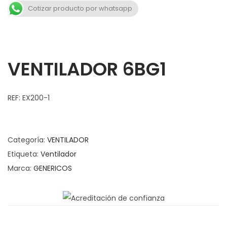
a
n
Cotizar producto por whatsapp
v
t
e
e
g
n
a
i
VENTILADOR 6BG1
c
d
i
o
REF: EX200-1
ó
n
Categoría:
VENTILADOR
Etiqueta:
Ventilador
Marca:
GENERICOS