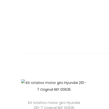
e
e
g
n
a
i
c
d
i
o
ó
n
Kit rotativo motor giro Hyundai
210-7 Original REF 00635