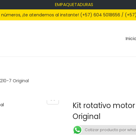
EMPAQUETADURAS
s números, ¡te atendemos al instante! (+57) 604 5018656 / (+57
Inici
210-7 Original
Kit rotativo moto
Original
Cotizar producto por wh