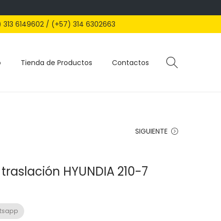
) 313 6149602 / (+57) 314 6302663
o
Tienda de Productos
Contactos
SIGUIENTE
r traslación HYUNDIA 210-7
atsapp