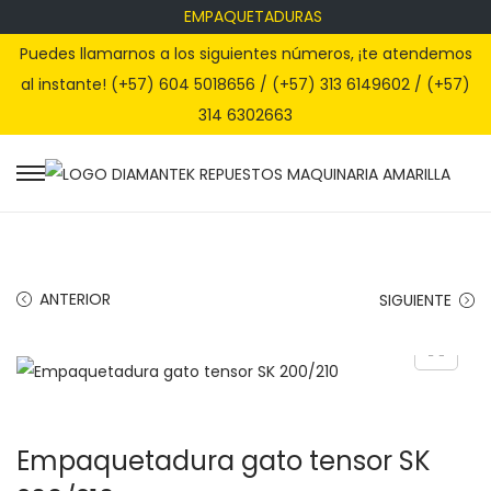
EMPAQUETADURAS
Puedes llamarnos a los siguientes números, ¡te atendemos
al instante! (+57) 604 5018656 / (+57) 313 6149602 / (+57)
314 6302663
S
S
a
a
l
l
t
t
ANTERIOR
SIGUIENTE
a
a
r
r
a
a
l
l
a
c
Empaquetadura gato tensor SK
n
o