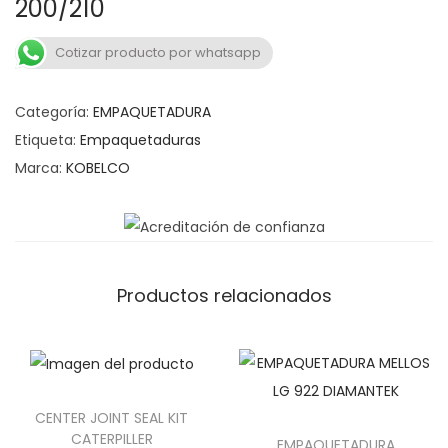
200/210
a
n
v
t
Cotizar producto por whatsapp
e
e
g
n
Categoría:
EMPAQUETADURA
a
i
Etiqueta:
Empaquetaduras
c
d
Marca:
KOBELCO
i
o
ó
n
Productos relacionados
CENTER JOINT SEAL KIT
CATERPILLER
EMPAQUETADURA