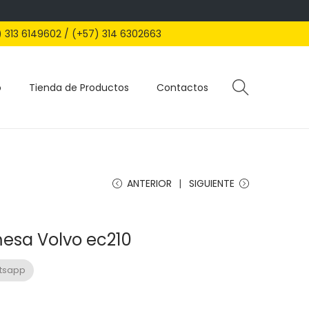
) 313 6149602 / (+57) 314 6302663
o
Tienda de Productos
Contactos
ANTERIOR
SIGUIENTE
sa Volvo ec210
atsapp