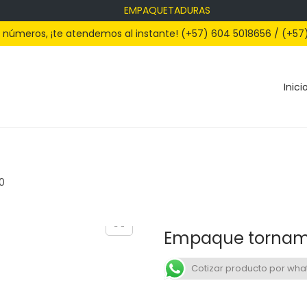
EMPAQUETADURAS
s números, ¡te atendemos al instante! (+57) 604 5018656 / (+57
Inici
0
Empaque torname
Cotizar producto por wh