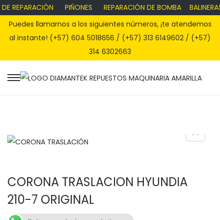
 DE REPARACIÓN
PIÑONES
REPARACIÓN DE BOMBA
BALINERAS
Puedes llamarnos a los siguientes números, ¡te atendemos
al instante! (+57) 604 5018656 / (+57) 313 6149602 / (+57)
314 6302663
S
S
a
a
l
l
t
t
a
a
r
r
a
a
CORONA TRASLACION HYUNDIA
l
l
a
c
210-7 ORIGINAL
n
o