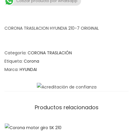
a
n
Cotizar producto por whatsapp
v
t
e
e
g
n
CORONA TRASLACION HYUNDIA 210-7 ORIGINAL
a
i
c
d
i
o
Categoría:
CORONA TRASLACIÓN
ó
Etiqueta:
Corona
n
Marca:
HYUNDAI
Productos relacionados