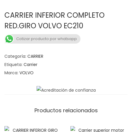
n
o
a
n
CARRIER INFERIOR COMPLETO
v
t
RED.GIRO VOLVO EC210
e
e
g
n
Cotizar producto por whatsapp
a
i
c
d
Categoría:
CARRIER
i
o
Etiqueta:
Carrier
ó
Marca:
VOLVO
n
Productos relacionados