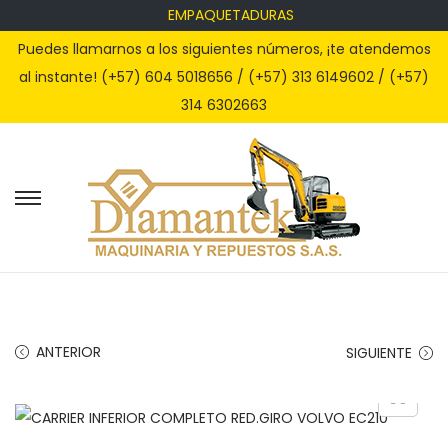
EMPAQUETADURAS
Puedes llamarnos a los siguientes números, ¡te atendemos
al instante! (+57) 604 5018656 / (+57) 313 6149602 / (+57)
314 6302663
S
S
a
a
l
l
t
t
a
a
r
r
ANTERIOR
SIGUIENTE
a
a
l
l
a
c