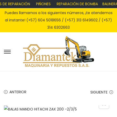
S DE REPARACIÓN
PIÑONES
REPARACIÓN DE BOMBA
BALINERA
Puedes llamarnos a los siguientes números, ¡te atendemos
al instante! (+57) 604 5018656 / (+57) 313 6149602 / (+57)
314 6302663
S
S
a
a
l
l
t
t
a
a
r
r
ANTERIOR
SIGUIENTE
a
a
l
l
a
c