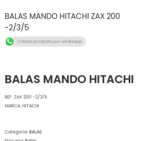
n
o
a
n
BALAS MANDO HITACHI ZAX 200
v
t
-2/3/5
e
e
g
n
Cotizar producto por whatsapp
a
i
c
d
i
o
BALAS MANDO HITACHI
ó
n
REF: ZAX 200 -2/3/5
MARCA: HITACHI
Categoría:
BALAS
Etiqueta:
Balas