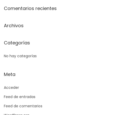
q
Comentarios recientes
u
e
Archivos
d
a
Categorías
p
a
No hay categorías
r
a
:
Meta
Acceder
Feed de entradas
Feed de comentarios